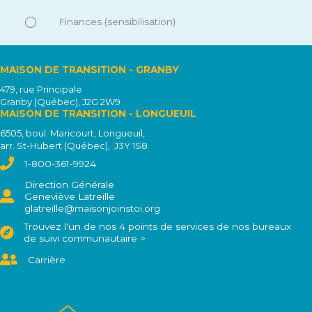
Finances (sensibilisation)
MAISON DE TRANSITION - GRANBY
479, rue Principale
Granby (Québec), J2G 2W9
MAISON DE TRANSITION - LONGUEUIL
6505, boul. Maricourt,
Longueuil,
arr. St-Hubert (Québec),
J3Y 1S8
1-800-361-9924
Direction Générale
Geneviève Latreille
glatreille@maisonjoinstoi.org
Trouvez l'un de nos 4 points de services de nos bureaux
de suivi communautaire >
Carrière